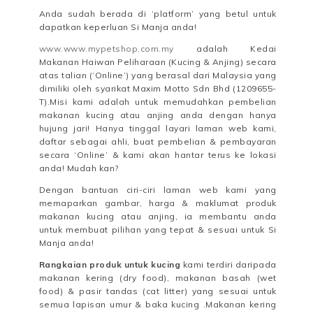
Anda sudah berada di ‘platform’ yang betul untuk
dapatkan keperluan Si Manja anda!
www.www.mypetshop.com.my
adalah Kedai
Makanan Haiwan Peliharaan (Kucing & Anjing) secara
atas talian (‘Online’) yang berasal dari Malaysia yang
dimiliki oleh syarikat Maxim Motto Sdn Bhd (1209655-
T).Misi kami adalah untuk memudahkan pembelian
makanan kucing atau anjing anda dengan hanya
hujung jari! Hanya tinggal layari laman web kami,
daftar sebagai ahli, buat pembelian & pembayaran
secara ‘Online’ & kami akan hantar terus ke lokasi
anda! Mudah kan?
Dengan bantuan ciri-ciri laman web kami yang
memaparkan gambar, harga & maklumat produk
makanan kucing atau anjing, ia membantu anda
untuk membuat pilihan yang tepat & sesuai untuk Si
Manja anda!
Rangkaian produk untuk kucing
kami terdiri daripada
makanan kering (dry food), makanan basah (wet
food) & pasir tandas (cat litter) yang sesuai untuk
semua lapisan umur & baka kucing .Makanan kering