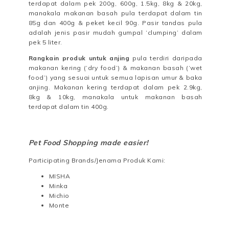
terdapat dalam pek 200g, 600g, 1.5kg, 8kg & 20kg,
manakala makanan basah pula terdapat dalam tin
85g dan 400g & peket kecil 90g. Pasir tandas pula
adalah jenis pasir mudah gumpal ‘clumping’ dalam
pek 5 liter.
Rangkain produk untuk anjing
pula terdiri daripada
makanan kering (‘dry food’) & makanan basah (‘wet
food’) yang sesuai untuk semua lapisan umur & baka
anjing. Makanan kering terdapat dalam pek 2.9kg,
8kg & 10kg, manakala untuk makanan basah
terdapat dalam tin 400g.
Pet Food Shopping made easier!
Participating Brands/Jenama Produk Kami:
MISHA
Minka
Michio
Monte