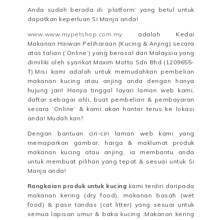
Anda sudah berada di ‘platform’ yang betul untuk
dapatkan keperluan Si Manja anda!
www.www.mypetshop.com.my
adalah Kedai
Makanan Haiwan Peliharaan (Kucing & Anjing) secara
atas talian (‘Online’) yang berasal dari Malaysia yang
dimiliki oleh syarikat Maxim Motto Sdn Bhd (1209655-
T).Misi kami adalah untuk memudahkan pembelian
makanan kucing atau anjing anda dengan hanya
hujung jari! Hanya tinggal layari laman web kami,
daftar sebagai ahli, buat pembelian & pembayaran
secara ‘Online’ & kami akan hantar terus ke lokasi
anda! Mudah kan?
Dengan bantuan ciri-ciri laman web kami yang
memaparkan gambar, harga & maklumat produk
makanan kucing atau anjing, ia membantu anda
untuk membuat pilihan yang tepat & sesuai untuk Si
Manja anda!
Rangkaian produk untuk kucing
kami terdiri daripada
makanan kering (dry food), makanan basah (wet
food) & pasir tandas (cat litter) yang sesuai untuk
semua lapisan umur & baka kucing .Makanan kering