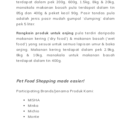
terdapat dalam pek 200g, 600g, 1.5kg, 8kg & 20kg,
manakala makanan basah pula terdapat dalam tin
85g dan 400g & peket kecil 90g. Pasir tandas pula
adalah jenis pasir mudah gumpal ‘clumping’ dalam
pek 5 liter.
Rangkain produk untuk anjing
pula terdiri daripada
makanan kering (‘dry food’) & makanan basah (‘wet
food’) yang sesuai untuk semua lapisan umur & baka
anjing. Makanan kering terdapat dalam pek 2.9kg,
8kg & 10kg, manakala untuk makanan basah
terdapat dalam tin 400g.
Pet Food Shopping made easier!
Participating Brands/Jenama Produk Kami:
MISHA
Minka
Michio
Monte